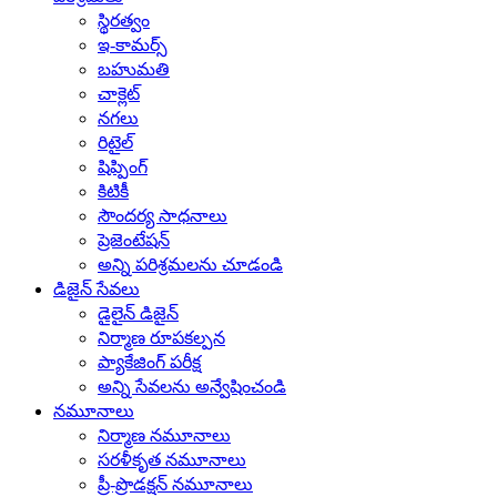
స్థిరత్వం
ఇ-కామర్స్
బహుమతి
చాక్లెట్
నగలు
రిటైల్
షిప్పింగ్
కిటికీ
సౌందర్య సాధనాలు
ప్రెజెంటేషన్
అన్ని పరిశ్రమలను చూడండి
డిజైన్ సేవలు
డైలైన్ డిజైన్
నిర్మాణ రూపకల్పన
ప్యాకేజింగ్ పరీక్ష
అన్ని సేవలను అన్వేషించండి
నమూనాలు
నిర్మాణ నమూనాలు
సరళీకృత నమూనాలు
ప్రీ-ప్రొడక్షన్ నమూనాలు