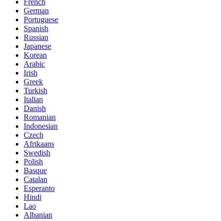
French
German
Portuguese
Spanish
Russian
Japanese
Korean
Arabic
Irish
Greek
Turkish
Italian
Danish
Romanian
Indonesian
Czech
Afrikaans
Swedish
Polish
Basque
Catalan
Esperanto
Hindi
Lao
Albanian