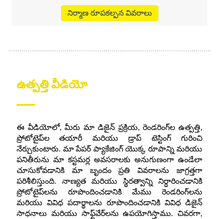
నిర్మాణ రూపకల్పన వివరాలు
ఉత్పత్తి వీడియో
ఈ వీడియోలో, మీరు మా డిజైన్ ప్రక్రియ, రెండరింగ్‌ల ఉత్పత్తి,
ప్రోటోటైప్‌ల తయారీ మరియు డ్రాప్ టెస్టింగ్ గురించి
నేర్చుకుంటారు. మా పేపర్ ప్యాకేజింగ్ యొక్క రూపాన్ని మరియు
పనితీరును మా కస్టమర్ల అవసరాలకు అనుగుణంగా ఉండేలా
చూసుకోవడానికి మా బృందం ప్రతి వివరాలను జాగ్రత్తగా
పరిశీలిస్తుంది. నాణ్యత మరియు స్థిరత్వాన్ని నిర్ధారించడానికి
ప్రోటోటైప్‌లను రూపొందించడానికి మేము రెండరింగ్‌లను
మరియు వివిధ పదార్థాలను రూపొందించడానికి వివిధ డిజైన్
సాధనాలు మరియు సాఫ్ట్‌వేర్‌లను ఉపయోగిస్తాము. చివరగా,