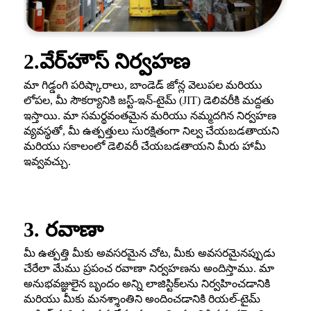
2.వేర్‌హౌస్ నిర్వహణ
మా గిడ్డంగి పరిష్కారాలు, బాండెడ్ జోన్ల వెలుపల మరియు
లోపల, మీ సౌకర్యానికి జస్ట్-ఇన్-టైమ్ (JIT) డెలివరీకి మద్దతు
ఇస్తాయి. మా సమర్థవంతమైన మరియు నమ్మదగిన నిర్వహణ
వ్యవస్థతో, మీ ఉత్పత్తులు సురక్షితంగా నిల్వ చేయబడతాయని
మరియు సకాలంలో డెలివరీ చేయబడతాయని మీరు హామీ
ఇవ్వవచ్చు.
3. రవాణా
మీ ఉత్పత్తి మీకు అవసరమైన చోట, మీకు అవసరమైనప్పుడు
చేరేలా మేము ప్రపంచ రవాణా నిర్వహణను అందిస్తాము. మా
అనుభవజ్ఞులైన బృందం అన్ని లాజిస్టిక్‌లను నిర్వహించడానికి
మరియు మీకు మనశ్శాంతిని అందించడానికి రియల్-టైమ్