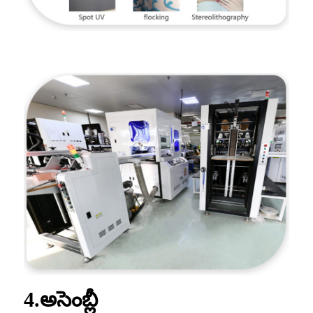
4.అసెంబ్లీ