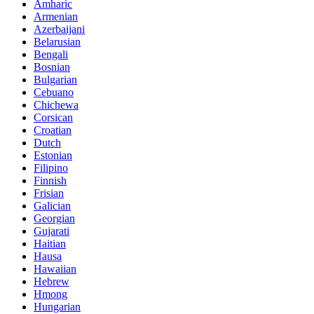
Amharic
Armenian
Azerbaijani
Belarusian
Bengali
Bosnian
Bulgarian
Cebuano
Chichewa
Corsican
Croatian
Dutch
Estonian
Filipino
Finnish
Frisian
Galician
Georgian
Gujarati
Haitian
Hausa
Hawaiian
Hebrew
Hmong
Hungarian