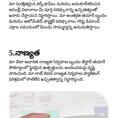
మా సురక్షితమైన వర్క్‌షాప్‌లు మరియు అనుకూలీకరించిన
అసెంబ్లీ విధానాలు మీ పూర్తి పరిష్కారాన్ని ఖచ్చితత్వంతో
ఖరారు చేస్తాయని నిర్ధారిస్తాయి. మా అంతర్గత తయారీ బృందం
మరియు ఆటోమేటెడ్ ఫ్యాక్టరీ పరిష్కారాలు గరిష్ట డిమాండ్
చక్రాల సమయంలో పేలుడు సామర్థ్యాన్ని అనుమతిస్తాయి.
5.నాణ్యత
మా డేటా ఆధారిత నాణ్యత నిర్వహణ బృందం జేస్టార్ తయారీ
సౌకర్యాలలో స్థిరమైన ఉత్పత్తులను అందించడంపై దృష్టి
సారించింది. మా లాట్ లెవల్ నాణ్యత నిర్వహణ ప్యాకేజింగ్
పరిశ్రమలో సాటిలేని ఖచ్చితత్వాన్ని నిర్ధారిస్తుంది.