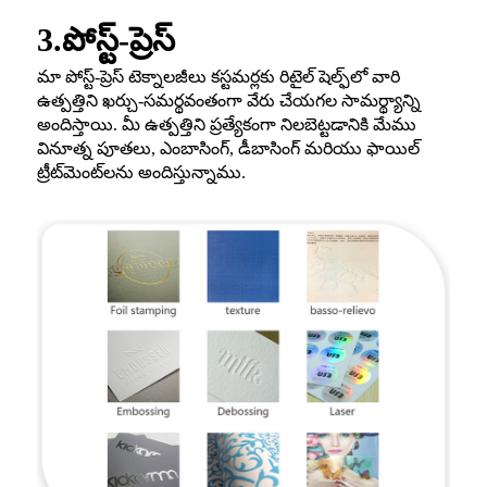
3.పోస్ట్-ప్రెస్
మా పోస్ట్-ప్రెస్ టెక్నాలజీలు కస్టమర్లకు రిటైల్ షెల్ఫ్‌లో వారి
ఉత్పత్తిని ఖర్చు-సమర్థవంతంగా వేరు చేయగల సామర్థ్యాన్ని
అందిస్తాయి. మీ ఉత్పత్తిని ప్రత్యేకంగా నిలబెట్టడానికి మేము
వినూత్న పూతలు, ఎంబాసింగ్, డీబాసింగ్ మరియు ఫాయిల్
ట్రీట్‌మెంట్‌లను అందిస్తున్నాము.