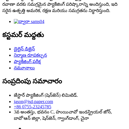
రవాణా వరకు సమగ్రమైన ప్యాకేజింగ్ పరిష్కారాన్ని అందిస్తుంది, ఇది
సరైన ఉత్పత్తి అమరిక, రక్షణ మరియు సమగ్రతను నిర్ధారిస్తుంది.
కస్టమర్ మద్దతు
డైలైన్ డిజైన్
నిర్మాణ రూపకల్పన
ప్యాకేజింగ్ పరీక్ష
నమూనాలు
సంప్రదింపు సమాచారం
జేస్టార్ ప్యాకేజింగ్ (షెన్‌జెన్) లిమిటెడ్.
jason@jsd-paper.com
+86 0755-23245785
3వ అంతస్తు, భవనం C, హుయిచావో ఇండస్ట్రియల్ జోన్,
బావో'ఆన్ జిల్లా, షెన్‌జెన్, గ్వాంగ్‌డాంగ్, చైనా