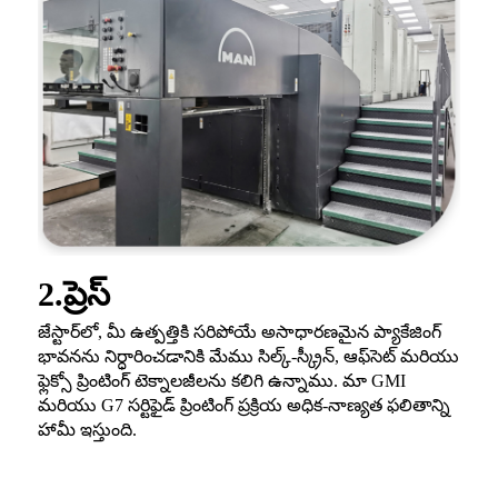
2.ప్రెస్
జేస్టార్‌లో, మీ ఉత్పత్తికి సరిపోయే అసాధారణమైన ప్యాకేజింగ్
భావనను నిర్ధారించడానికి మేము సిల్క్-స్క్రీన్, ఆఫ్‌సెట్ మరియు
ఫ్లెక్సో ప్రింటింగ్ టెక్నాలజీలను కలిగి ఉన్నాము. మా GMI
మరియు G7 సర్టిఫైడ్ ప్రింటింగ్ ప్రక్రియ అధిక-నాణ్యత ఫలితాన్ని
హామీ ఇస్తుంది.