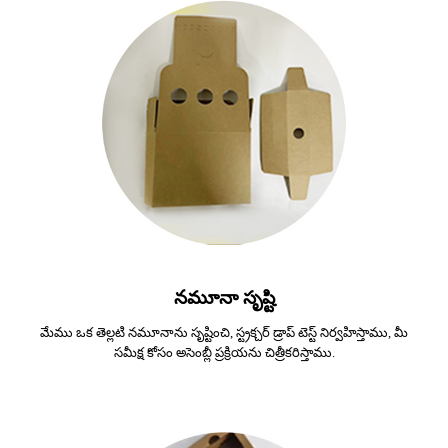
నమూనా సృష్టి
మేము ఒక తెల్లటి నమూనాను సృష్టించి, స్ట్రక్చర్ డ్రాప్ టెస్ట్ నిర్వహిస్తాము, మీ
సమీక్ష కోసం అసెంబ్లీ ప్రక్రియను చిత్రీకరిస్తాము.