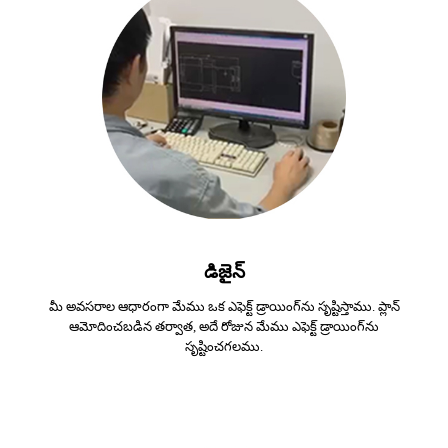
డిజైన్
మీ అవసరాల ఆధారంగా మేము ఒక ఎఫెక్ట్ డ్రాయింగ్‌ను సృష్టిస్తాము. ప్లాన్
ఆమోదించబడిన తర్వాత, అదే రోజున మేము ఎఫెక్ట్ డ్రాయింగ్‌ను
సృష్టించగలము.