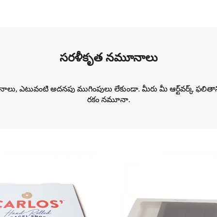
సరళీకృత నమూనాలు
ు, ఎటువంటి అదనపు ముగింపులు లేకుండా. మీరు మీ ఆర్ట్‌వర్క్ ఫలితాన్న
రకం నమూనా.