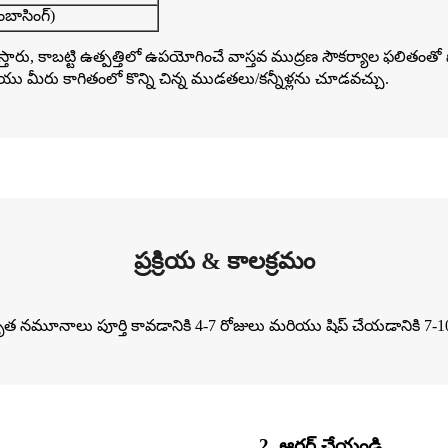
ంబాసింగ్)
కాబట్టి ఉత్పత్తిలో ఉపయోగించే వాస్తవ ముద్రణ సౌకర్యాల ఫలితంతో పో
ీరు కాగితంలో కొన్ని చిన్న ముడతలు/కన్నీళ్లను చూడవచ్చు.
ప్రక్రియ & కాలక్రమం
త నమూనాలు పూర్తి కావడానికి 4-7 రోజులు మరియు షిప్ చేయడానికి 7-1
2. ఆర్డర్ చేయండి