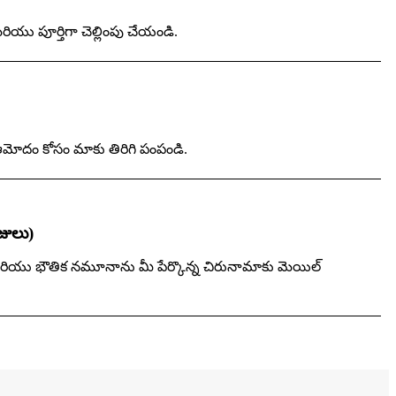
యు పూర్తిగా చెల్లింపు చేయండి.
, ఆమోదం కోసం మాకు తిరిగి పంపండి.
జులు)
యు భౌతిక నమూనాను మీ పేర్కొన్న చిరునామాకు మెయిల్