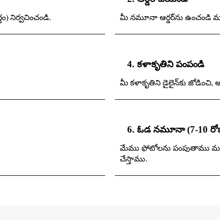
థం) నిర్వచించండి.
మీ నమూనా ఆర్డర్‌ను ఉంచండి మరి
4. కళాకృతిని పంపండి
మీ కళాకృతిని డైలైన్‌కు జోడించి
6. ఓడ నమూనా (7-10 రో
మేము ఫోటోలను పంపుతాము మరి
చేస్తాము.