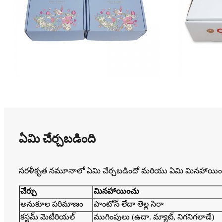
ఏమి చేర్చబడింది
సరళీకృత నమూనాలో ఏమి చేర్చబడిందో మరియు ఏమి మినహాయించ
చేర్చు
మినహాయించు
అనుకూల పరిమాణం
పాంటోన్ లేదా తెల్ల సిరా
కస్టమ్ మెటీరియల్
ముగింపులు (ఉదా. మ్యాట్, నిగనిగలాడే)