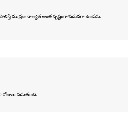
లిస్తే ముద్రణ నాణ్యత అంత స్పష్టంగా/పదునగా ఉండదు.
0 రోజులు పడుతుంది.