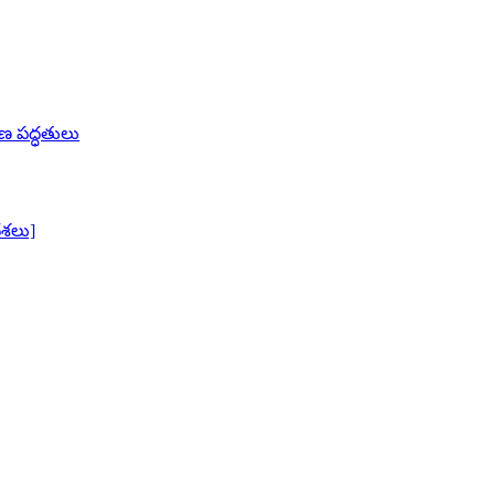
ణ పద్ధతులు
దశలు]