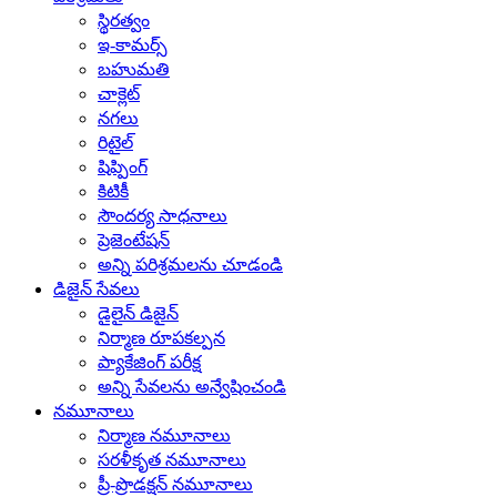
స్థిరత్వం
ఇ-కామర్స్
బహుమతి
చాక్లెట్
నగలు
రిటైల్
షిప్పింగ్
కిటికీ
సౌందర్య సాధనాలు
ప్రెజెంటేషన్
అన్ని పరిశ్రమలను చూడండి
డిజైన్ సేవలు
డైలైన్ డిజైన్
నిర్మాణ రూపకల్పన
ప్యాకేజింగ్ పరీక్ష
అన్ని సేవలను అన్వేషించండి
నమూనాలు
నిర్మాణ నమూనాలు
సరళీకృత నమూనాలు
ప్రీ-ప్రొడక్షన్ నమూనాలు