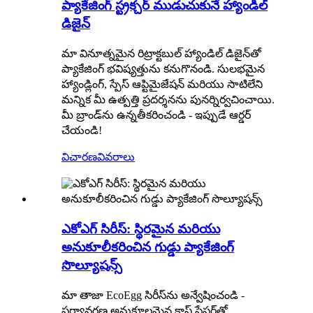
ప్యాకేజింగ్ స్ట్రక్చర్ ముడుచుకునే హ్యాండిల్
డిజైన్
మా వినూత్నమైన రిట్రాక్టబుల్ హ్యాండిల్ డిజైన్‌తో
ప్యాకేజింగ్ భవిష్యత్తును కనుగొనండి. సులభమైన
హ్యాండ్లింగ్, స్పేస్ ఆప్టిమైజేషన్ మరియు సాటిలేని
మన్నిక మీ ఉత్పత్తి ప్రదర్శనను పునర్నిర్వచించాయి.
మీ బ్రాండ్‌ను ఉన్నతీకరించండి - ఇప్పుడే ఆర్డర్
చేయండి!
విచారణ
వివరాలు
ఎకోఎగ్ సిరీస్: స్థిరమైన మరియు
అనుకూలీకరించిన గుడ్డు ప్యాకేజింగ్
సొల్యూషన్స్
మా తాజా EcoEgg సిరీస్‌ను అన్వేషించండి -
పర్యావరణ అనుకూలమైన క్రాఫ్ట్ పేపర్‌తో