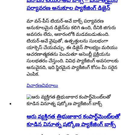
వన్-పీస్ టియర్-అవే బాక్స్ – వినూత్నమైన
పర్యావరణ అనుకూల ప్యాకేజింగ్ డిజైన్
మా వన్-పీస్ టియర్-అవే బాక్స్ పర్యావరణ
అనుకూలమైన డిజైన్‌ను కలిగి ఉంది, దీనికి జిగురు
అవసరం లేదు, ఆకారంలోకి మడవబడుతుంది.
టియర్-అవే వైపుతో, ఉత్పత్తులను సులభంగా
యాక్సెస్ చేయవచ్చు. ఈ డిజైన్ సౌలభ్యం మరియు
ఆచరణాత్మకతను పెంచుతూ అసెంబ్లీ ప్రక్రియను
సులభతరం చేస్తుంది. వివిధ ప్యాకేజింగ్ అవసరాలకు
అనువైనది, ఇది స్థిరమైన ప్యాకేజింగ్ కోసం మీ సరైన
ఎంపిక.
విచారణ
వివరాలు
ఆరు వ్యక్తిగత త్రిభుజాకార కంపార్ట్‌మెంట్‌లతో
కూడిన వినూత్న షట్కోణ ప్యాకేజింగ్ బాక్స్