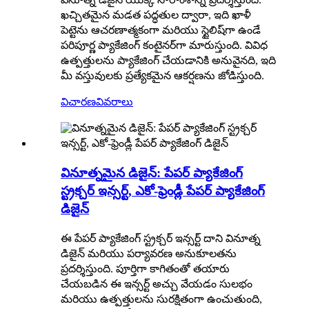
ఖచ్చితమైన మడత పద్ధతుల ద్వారా, ఇది ఖాళీ
పెట్టెను ఆచరణాత్మకంగా మరియు స్టైలిష్‌గా ఉండే
పరిపూర్ణ ప్యాకేజింగ్ కంటైనర్‌గా మారుస్తుంది. వివిధ
ఉత్పత్తులను ప్యాకేజింగ్ చేయడానికి అనువైనది, ఇది
మీ వస్తువులకు ప్రత్యేకమైన ఆకర్షణను జోడిస్తుంది.
విచారణ
వివరాలు
వినూత్నమైన డిజైన్: పేపర్ ప్యాకేజింగ్
స్ట్రక్చర్ ఇన్సర్ట్, ఎకో-ఫ్రెండ్లీ పేపర్ ప్యాకేజింగ్
డిజైన్
ఈ పేపర్ ప్యాకేజింగ్ స్ట్రక్చర్ ఇన్సర్ట్ దాని వినూత్న
డిజైన్ మరియు పర్యావరణ అనుకూలతను
ప్రదర్శిస్తుంది. పూర్తిగా కాగితంతో తయారు
చేయబడిన ఈ ఇన్సర్ట్ అచ్చు వేయడం సులభం
మరియు ఉత్పత్తులను సురక్షితంగా ఉంచుతుంది,