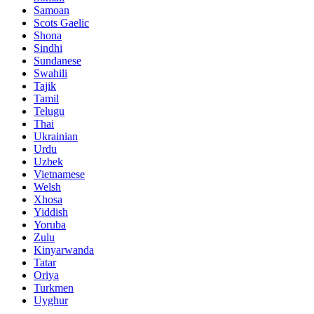
Samoan
Scots Gaelic
Shona
Sindhi
Sundanese
Swahili
Tajik
Tamil
Telugu
Thai
Ukrainian
Urdu
Uzbek
Vietnamese
Welsh
Xhosa
Yiddish
Yoruba
Zulu
Kinyarwanda
Tatar
Oriya
Turkmen
Uyghur