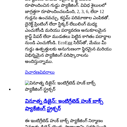
రూపొందించిన గుడ్డు ప్యాకేజింగ్. వివిధ శైలులలో
జాగ్రత్తగా రూపొందించబడింది, 2, 3, 6, లేదా 12
గుడ్లను ఉంచవచ్చు, కస్టమ్ పరిమాణాల ఎంపికతో.
డైరెక్ట్ ప్రింటింగ్ లేదా స్టిక్కర్ లేబులింగ్ మధ్య
ఎంచుకోండి మరియు పర్యావరణ అనుకూలమైన
క్రాఫ్ట్ పేపర్ లేదా ముడతలు పెట్టిన కాగితం పదార్థాల
నుండి ఎంచుకోండి. EcoEgg సిరీస్‌తో, మేము మీ
గుడ్డు ఉత్పత్తులకు అనుగుణంగా స్థిరమైన మరియు
విభిన్నమైన ప్యాకేజింగ్ పరిష్కారాలను
అందిస్తున్నాము.
విచారణ
వివరాలు
వినూత్న డిజైన్: ఇంటిగ్రేటెడ్ హుక్ బాక్స్
ప్యాకేజింగ్ స్ట్రక్చర్
ఈ ఇంటిగ్రేటెడ్ హుక్ బాక్స్ ప్యాకేజింగ్ నిర్మాణం
వినూత్న డిజైన్ యొక్క సారాంశాన్ని ప్రదర్శిస్తుంది.