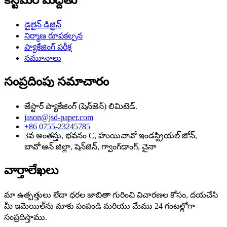
కస్టమర్ మద్దతు
డైలైన్ డిజైన్
నిర్మాణ రూపకల్పన
ప్యాకేజింగ్ పరీక్ష
నమూనాలు
సంప్రదింపు సమాచారం
జేస్టార్ ప్యాకేజింగ్ (షెన్‌జెన్) లిమిటెడ్.
jason@jsd-paper.com
+86 0755-23245785
3వ అంతస్తు, భవనం C, హుయిచావో ఇండస్ట్రియల్ జోన్,
బావో'ఆన్ జిల్లా, షెన్‌జెన్, గ్వాంగ్‌డాంగ్, చైనా
వార్తాలేఖలు
మా ఉత్పత్తులు లేదా ధరల జాబితా గురించి విచారణల కోసం, దయచేసి
మీ ఇమెయిల్‌ను మాకు పంపండి మరియు మేము 24 గంటల్లోగా
సంప్రదిస్తాము.