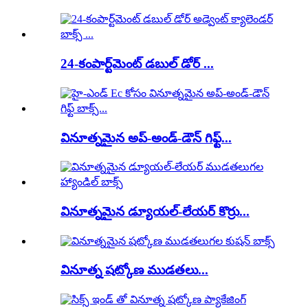
24-కంపార్ట్‌మెంట్ డబుల్ డోర్ ...
వినూత్నమైన అప్-అండ్-డౌన్ గిఫ్ట్...
వినూత్నమైన డ్యూయల్-లేయర్ కొర్రు...
వినూత్న షట్కోణ ముడతలు...