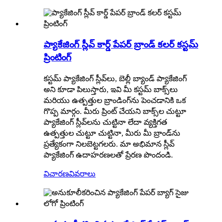
ప్యాకేజింగ్ స్లీవ్ కార్డ్ పేపర్ బ్రాండ్ కలర్ కస్టమ్
ప్రింటింగ్
కస్టమ్ ప్యాకేజింగ్ స్లీవ్‌లు, బెల్లీ బ్యాండ్ ప్యాకేజింగ్
అని కూడా పిలుస్తారు, ఇవి మీ కస్టమ్ బాక్స్‌లు
మరియు ఉత్పత్తుల బ్రాండింగ్‌ను పెంచడానికి ఒక
గొప్ప మార్గం. మీరు ప్రింట్ చేయని బాక్స్‌ల చుట్టూ
ప్యాకేజింగ్ స్లీవ్‌లను చుట్టినా లేదా వ్యక్తిగత
ఉత్పత్తుల చుట్టూ చుట్టినా, మీరు మీ బ్రాండ్‌ను
ప్రత్యేకంగా నిలబెట్టగలరు. మా అభిమాన స్లీవ్
ప్యాకేజింగ్ ఉదాహరణలతో ప్రేరణ పొందండి.
విచారణ
వివరాలు