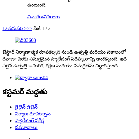
ఉంటుంది.
విచారణ
వివరాలు
1
2
తదుపరి >
>>
పేజీ 1 / 2
జేస్టార్ నిర్మాణాత్మక రూపకల్పన నుండి ఉత్పత్తి మరియు సకాలంలో
రవాణా వరకు సమగ్రమైన ప్యాకేజింగ్ పరిష్కారాన్ని అందిస్తుంది, ఇది
సరైన ఉత్పత్తి అమరిక, రక్షణ మరియు సమగ్రతను నిర్ధారిస్తుంది.
కస్టమర్ మద్దతు
డైలైన్ డిజైన్
నిర్మాణ రూపకల్పన
ప్యాకేజింగ్ పరీక్ష
నమూనాలు