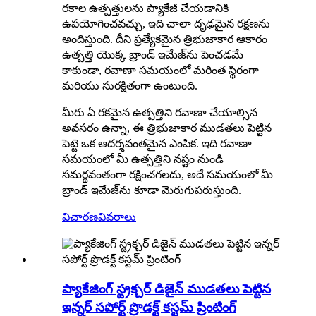
రకాల ఉత్పత్తులను ప్యాకేజీ చేయడానికి
ఉపయోగించవచ్చు, ఇది చాలా దృఢమైన రక్షణను
అందిస్తుంది. దీని ప్రత్యేకమైన త్రిభుజాకార ఆకారం
ఉత్పత్తి యొక్క బ్రాండ్ ఇమేజ్‌ను పెంచడమే
కాకుండా, రవాణా సమయంలో మరింత స్థిరంగా
మరియు సురక్షితంగా ఉంటుంది.
మీరు ఏ రకమైన ఉత్పత్తిని రవాణా చేయాల్సిన
అవసరం ఉన్నా, ఈ త్రిభుజాకార ముడతలు పెట్టిన
పెట్టె ఒక ఆదర్శవంతమైన ఎంపిక. ఇది రవాణా
సమయంలో మీ ఉత్పత్తిని నష్టం నుండి
సమర్థవంతంగా రక్షించగలదు, అదే సమయంలో మీ
బ్రాండ్ ఇమేజ్‌ను కూడా మెరుగుపరుస్తుంది.
విచారణ
వివరాలు
ప్యాకేజింగ్ స్ట్రక్చర్ డిజైన్ ముడతలు పెట్టిన
ఇన్నర్ సపోర్ట్ ప్రొడక్ట్ కస్టమ్ ప్రింటింగ్