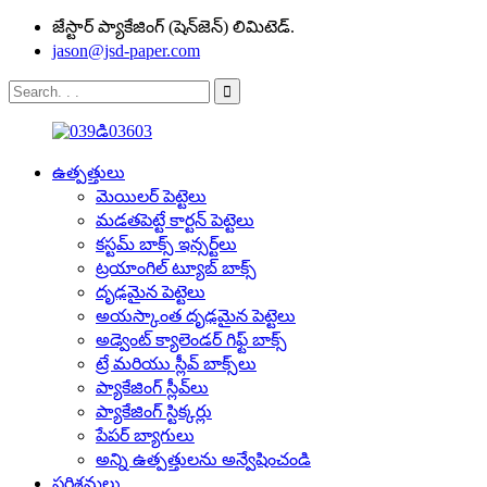
జేస్టార్ ప్యాకేజింగ్ (షెన్‌జెన్) లిమిటెడ్.
jason@jsd-paper.com
ఉత్పత్తులు
మెయిలర్ పెట్టెలు
మడతపెట్టే కార్టన్ పెట్టెలు
కస్టమ్ బాక్స్ ఇన్సర్ట్‌లు
ట్రయాంగిల్ ట్యూబ్ బాక్స్
దృఢమైన పెట్టెలు
అయస్కాంత దృఢమైన పెట్టెలు
అడ్వెంట్ క్యాలెండర్ గిఫ్ట్ బాక్స్
ట్రే మరియు స్లీవ్ బాక్స్‌లు
ప్యాకేజింగ్ స్లీవ్‌లు
ప్యాకేజింగ్ స్టిక్కర్లు
పేపర్ బ్యాగులు
అన్ని ఉత్పత్తులను అన్వేషించండి
పరిశ్రమలు