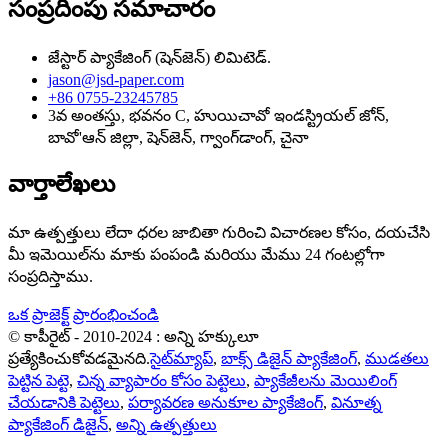
సంప్రదింపు సమాచారం
జేస్టార్ ప్యాకేజింగ్ (షెన్‌జెన్) లిమిటెడ్.
jason@jsd-paper.com
+86 0755-23245785
3వ అంతస్తు, భవనం C, హుయిచావో ఇండస్ట్రియల్ జోన్,
బావో'ఆన్ జిల్లా, షెన్‌జెన్, గ్వాంగ్‌డాంగ్, చైనా
వార్తాలేఖలు
మా ఉత్పత్తులు లేదా ధరల జాబితా గురించి విచారణల కోసం, దయచేసి
మీ ఇమెయిల్‌ను మాకు పంపండి మరియు మేము 24 గంటల్లోగా
సంప్రదిస్తాము.
ఒక ప్రాజెక్ట్ ప్రారంభించండి
© కాపీరైట్ - 2010-2024 : అన్ని హక్కులూ
ప్రత్యేకించుకోవడమైనది.
సైట్‌మ్యాప్
,
బాక్స్ డిజైన్ ప్యాకేజింగ్
,
ముడతలు
పెట్టిన పెట్టె
,
చిన్న వ్యాపారం కోసం పెట్టెలు
,
ప్యాకేజీలను మెయిలింగ్
చేయడానికి పెట్టెలు
,
పర్యావరణ అనుకూల ప్యాకేజింగ్
,
వినూత్న
ప్యాకేజింగ్ డిజైన్
,
అన్ని ఉత్పత్తులు