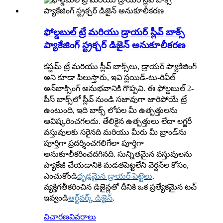
ఫోల్డబుల్ ట్రే మరియు డ్రాయర్ స్లీవ్ బాక్స్
ప్యాకేజింగ్ స్ట్రక్చర్ డిజైన్ అనుకూలీకరణ
కస్టమ్ ట్రే మరియు స్లీవ్ బాక్స్‌లు, డ్రాయర్ ప్యాకేజింగ్
అని కూడా పిలుస్తారు, ఇవి స్లయిడ్-టు-రివీల్
అన్‌బాక్సింగ్ అనుభవానికి గొప్పవి. ఈ ఫోల్డబుల్ 2-
పీస్ బాక్స్‌లో స్లీవ్ నుండి సజావుగా జారిపోయే ట్రే
ఉంటుంది, ఇది బాక్స్ లోపల మీ ఉత్పత్తులను
ఆవిష్కరించగలదు. తేలికైన ఉత్పత్తులు లేదా లగ్జరీ
వస్తువులకు సరైనది మరియు మీరు మీ బ్రాండ్‌ను
పూర్తిగా ప్రదర్శించగలిగేలా పూర్తిగా
అనుకూలీకరించదగినది. సున్నితమైన వస్తువులను
ప్యాకేజీ చేయడానికి మడతపెట్టలేని వెర్షన్‌ల కోసం,
ఎంచుకోండి
దృఢమైన డ్రాయర్ పెట్టెలు
.
వ్యక్తిగతీకరించిన డిజైన్లతో దీనికి ఒక ప్రత్యేకమైన టచ్
ఇవ్వండి
ఆర్ట్‌వర్క్ డిజైన్
.
విచారణ
వివరాలు