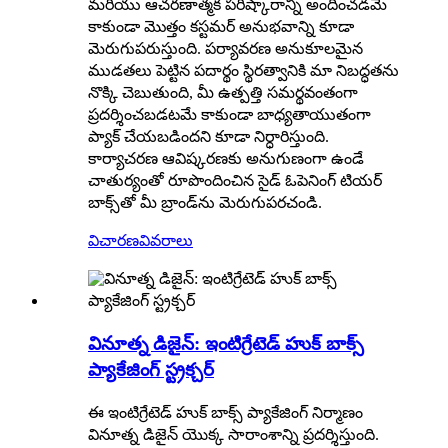
మరియు ఆచరణాత్మక పరిష్కారాన్ని అందించడమే
కాకుండా మొత్తం కస్టమర్ అనుభవాన్ని కూడా
మెరుగుపరుస్తుంది. పర్యావరణ అనుకూలమైన
ముడతలు పెట్టిన పదార్థం స్థిరత్వానికి మా నిబద్ధతను
నొక్కి చెబుతుంది, మీ ఉత్పత్తి సమర్థవంతంగా
ప్రదర్శించబడటమే కాకుండా బాధ్యతాయుతంగా
ప్యాక్ చేయబడిందని కూడా నిర్ధారిస్తుంది.
కార్యాచరణ ఆవిష్కరణకు అనుగుణంగా ఉండే
చాతుర్యంతో రూపొందించిన సైడ్ ఓపెనింగ్ టియర్
బాక్స్‌తో మీ బ్రాండ్‌ను మెరుగుపరచండి.
విచారణ
వివరాలు
వినూత్న డిజైన్: ఇంటిగ్రేటెడ్ హుక్ బాక్స్
ప్యాకేజింగ్ స్ట్రక్చర్
ఈ ఇంటిగ్రేటెడ్ హుక్ బాక్స్ ప్యాకేజింగ్ నిర్మాణం
వినూత్న డిజైన్ యొక్క సారాంశాన్ని ప్రదర్శిస్తుంది.