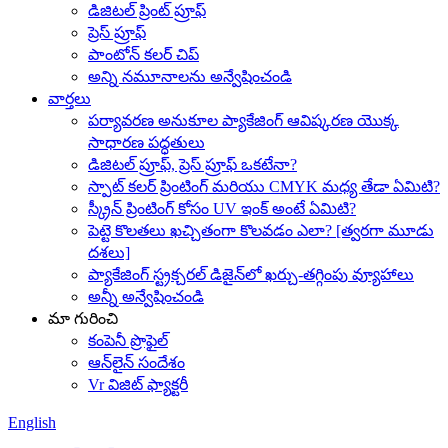
డిజిటల్ ప్రింట్ ప్రూఫ్
ప్రెస్ ప్రూఫ్
పాంటోన్ కలర్ చిప్
అన్ని నమూనాలను అన్వేషించండి
వార్తలు
పర్యావరణ అనుకూల ప్యాకేజింగ్ ఆవిష్కరణ యొక్క
సాధారణ పద్ధతులు
డిజిటల్ ప్రూఫ్, ప్రెస్ ప్రూఫ్ ఒకటేనా?
స్పాట్ కలర్ ప్రింటింగ్ మరియు CMYK మధ్య తేడా ఏమిటి?
స్క్రీన్ ప్రింటింగ్ కోసం UV ఇంక్ అంటే ఏమిటి?
పెట్టె కొలతలు ఖచ్చితంగా కొలవడం ఎలా? [త్వరగా మూడు
దశలు]
ప్యాకేజింగ్ స్ట్రక్చరల్ డిజైన్‌లో ఖర్చు-తగ్గింపు వ్యూహాలు
అన్నీ అన్వేషించండి
మా గురించి
కంపెనీ ప్రొఫైల్
ఆన్‌లైన్ సందేశం
Vr విజిట్ ఫ్యాక్టరీ
English