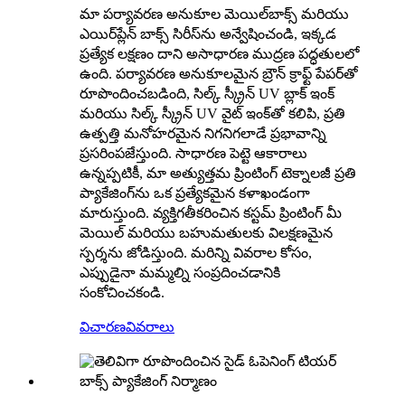
మా పర్యావరణ అనుకూల మెయిల్‌బాక్స్ మరియు
ఎయిర్‌ప్లేన్ బాక్స్ సిరీస్‌ను అన్వేషించండి, ఇక్కడ
ప్రత్యేక లక్షణం దాని అసాధారణ ముద్రణ పద్ధతులలో
ఉంది. పర్యావరణ అనుకూలమైన బ్రౌన్ క్రాఫ్ట్ పేపర్‌తో
రూపొందించబడింది, సిల్క్ స్క్రీన్ UV బ్లాక్ ఇంక్
మరియు సిల్క్ స్క్రీన్ UV వైట్ ఇంక్‌తో కలిపి, ప్రతి
ఉత్పత్తి మనోహరమైన నిగనిగలాడే ప్రభావాన్ని
ప్రసరింపజేస్తుంది. సాధారణ పెట్టె ఆకారాలు
ఉన్నప్పటికీ, మా అత్యుత్తమ ప్రింటింగ్ టెక్నాలజీ ప్రతి
ప్యాకేజింగ్‌ను ఒక ప్రత్యేకమైన కళాఖండంగా
మారుస్తుంది. వ్యక్తిగతీకరించిన కస్టమ్ ప్రింటింగ్ మీ
మెయిల్ మరియు బహుమతులకు విలక్షణమైన
స్పర్శను జోడిస్తుంది. మరిన్ని వివరాల కోసం,
ఎప్పుడైనా మమ్మల్ని సంప్రదించడానికి
సంకోచించకండి.
విచారణ
వివరాలు