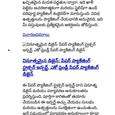
ఖచ్చితమైన మడత పద్ధతుల ద్వారా, ఇది ఖాళీ
పెట్టెను ఆచరణాత్మకంగా మరియు స్టైలిష్‌గా ఉండే
పరిపూర్ణ ప్యాకేజింగ్ కంటైనర్‌గా మారుస్తుంది. వివిధ
ఉత్పత్తులను ప్యాకేజింగ్ చేయడానికి అనువైనది, ఇది
మీ వస్తువులకు ప్రత్యేకమైన ఆకర్షణను జోడిస్తుంది.
విచారణ
వివరాలు
వినూత్నమైన డిజైన్: పేపర్ ప్యాకేజింగ్
స్ట్రక్చర్ ఇన్సర్ట్, ఎకో-ఫ్రెండ్లీ పేపర్ ప్యాకేజింగ్
డిజైన్
ఈ పేపర్ ప్యాకేజింగ్ స్ట్రక్చర్ ఇన్సర్ట్ దాని వినూత్న
డిజైన్ మరియు పర్యావరణ అనుకూలతను
ప్రదర్శిస్తుంది. పూర్తిగా కాగితంతో తయారు
చేయబడిన ఈ ఇన్సర్ట్ అచ్చు వేయడం సులభం
మరియు ఉత్పత్తులను సురక్షితంగా ఉంచుతుంది,
అదే సమయంలో పర్యావరణ అనుకూలంగా కూడా