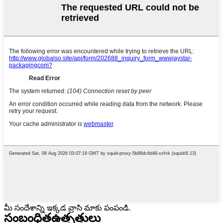
మీ సందేశాన్ని ఇక్కడ వ్రాసి మాకు పంపండి.
సంబంధిత
ఉత్పత్తులు