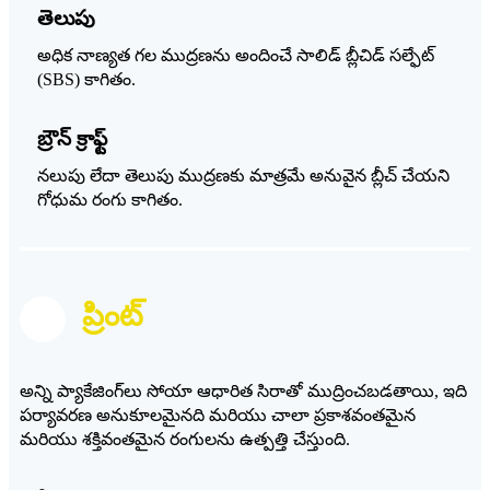
తెలుపు
అధిక నాణ్యత గల ముద్రణను అందించే సాలిడ్ బ్లీచిడ్ సల్ఫేట్
(SBS) కాగితం.
బ్రౌన్ క్రాఫ్ట్
నలుపు లేదా తెలుపు ముద్రణకు మాత్రమే అనువైన బ్లీచ్ చేయని
గోధుమ రంగు కాగితం.
ప్రింట్
అన్ని ప్యాకేజింగ్‌లు సోయా ఆధారిత సిరాతో ముద్రించబడతాయి, ఇది
పర్యావరణ అనుకూలమైనది మరియు చాలా ప్రకాశవంతమైన
మరియు శక్తివంతమైన రంగులను ఉత్పత్తి చేస్తుంది.