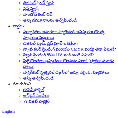
డిజిటల్ ప్రింట్ ప్రూఫ్
ప్రెస్ ప్రూఫ్
పాంటోన్ కలర్ చిప్
అన్ని నమూనాలను అన్వేషించండి
వార్తలు
పర్యావరణ అనుకూల ప్యాకేజింగ్ ఆవిష్కరణ యొక్క
సాధారణ పద్ధతులు
డిజిటల్ ప్రూఫ్, ప్రెస్ ప్రూఫ్ ఒకటేనా?
స్పాట్ కలర్ ప్రింటింగ్ మరియు CMYK మధ్య తేడా ఏమిటి?
స్క్రీన్ ప్రింటింగ్ కోసం UV ఇంక్ అంటే ఏమిటి?
పెట్టె కొలతలు ఖచ్చితంగా కొలవడం ఎలా? [త్వరగా మూడు
దశలు]
ప్యాకేజింగ్ స్ట్రక్చరల్ డిజైన్‌లో ఖర్చు-తగ్గింపు వ్యూహాలు
అన్నీ అన్వేషించండి
మా గురించి
కంపెనీ ప్రొఫైల్
ఆన్‌లైన్ సందేశం
Vr విజిట్ ఫ్యాక్టరీ
English