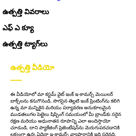
ఉత్పత్తి వివరాలు
ఎఫ్ ఎ క్యూ
ఉత్పత్తి ట్యాగ్‌లు
ఉత్పత్తి వీడియో
ఈ వీడియోలో మా కస్టమ్ వైట్ ఇంక్ ఇ-కామర్స్ మెయిలర్
బాక్స్‌లను కనుగొనండి. సొగసైన తెల్లటి ఇంక్ ప్రింటింగ్‌ను కలిగి
ఉన్న మా మన్నికైన మరియు పర్యావరణ అనుకూలమైన
ముడతలుగల పెట్టెలు షిప్పింగ్ సమయంలో మీ బ్రాండ్‌కు సరైన
రక్షణ మరియు అధునాతన రూపాన్ని ఎలా అందిస్తాయో
చూడండి. దాని ప్యాకేజింగ్ ప్రెజెంటేషన్‌ను మెరుగుపరచడానికి
లక్ష్యంగా ఉన్న ఏదైనా ఇ-కామర్స్ వ్యాపారానికి ఇది సరైనది.