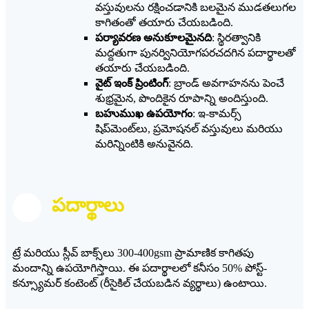
వస్తువులను రక్షించడానికి బలమైన ముడతలుగల
కాగితంతో తయారు చేయబడింది.
పర్యావరణ అనుకూలమైనది
: స్థిరత్వానికి
మద్దతుగా పునర్వినియోగపరచదగిన పదార్థాలతో
తయారు చేయబడింది.
వైట్ ఇంక్ ప్రింటింగ్
: బ్రాండ్ అవగాహనను పెంచే
శుభ్రమైన, పొందికైన రూపాన్ని అందిస్తుంది.
బహుముఖ ఉపయోగం
: ఇ-కామర్స్
షిప్‌మెంట్‌లు, ప్రమోషనల్ వస్తువులు మరియు
మరిన్నింటికి అనువైనది.
పదార్థాలు
ట్రే మరియు స్లీవ్ బాక్స్‌లు 300-400gsm ప్రామాణిక కాగితపు
మందాన్ని ఉపయోగిస్తాయి. ఈ పదార్థాలలో కనీసం 50% పోస్ట్-
కన్స్యూమర్ కంటెంట్ (రీసైకిల్ చేయబడిన వ్యర్థాలు) ఉంటాయి.