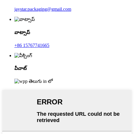
jaystar.packaging@gmail.com
వాట్సాప్
+86 15767741665
వీచాట్