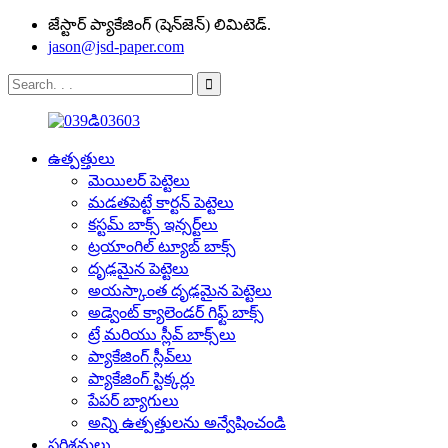
జేస్టార్ ప్యాకేజింగ్ (షెన్‌జెన్) లిమిటెడ్.
jason@jsd-paper.com
ఉత్పత్తులు
మెయిలర్ పెట్టెలు
మడతపెట్టే కార్టన్ పెట్టెలు
కస్టమ్ బాక్స్ ఇన్సర్ట్‌లు
ట్రయాంగిల్ ట్యూబ్ బాక్స్
దృఢమైన పెట్టెలు
అయస్కాంత దృఢమైన పెట్టెలు
అడ్వెంట్ క్యాలెండర్ గిఫ్ట్ బాక్స్
ట్రే మరియు స్లీవ్ బాక్స్‌లు
ప్యాకేజింగ్ స్లీవ్‌లు
ప్యాకేజింగ్ స్టిక్కర్లు
పేపర్ బ్యాగులు
అన్ని ఉత్పత్తులను అన్వేషించండి
పరిశ్రమలు