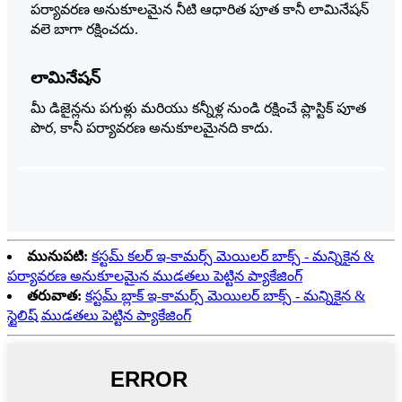
పర్యావరణ అనుకూలమైన నీటి ఆధారిత పూత కానీ లామినేషన్
వలె బాగా రక్షించదు.
లామినేషన్
మీ డిజైన్లను పగుళ్లు మరియు కన్నీళ్ల నుండి రక్షించే ప్లాస్టిక్ పూత
పొర, కానీ పర్యావరణ అనుకూలమైనది కాదు.
మునుపటి:
కస్టమ్ కలర్ ఇ-కామర్స్ మెయిలర్ బాక్స్ - మన్నికైన &
పర్యావరణ అనుకూలమైన ముడతలు పెట్టిన ప్యాకేజింగ్
తరువాత:
కస్టమ్ బ్లాక్ ఇ-కామర్స్ మెయిలర్ బాక్స్ - మన్నికైన &
స్టైలిష్ ముడతలు పెట్టిన ప్యాకేజింగ్