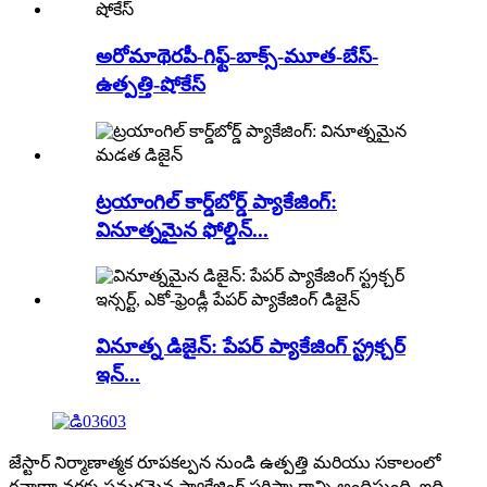
అరోమాథెరపీ-గిఫ్ట్-బాక్స్-మూత-బేస్-
ఉత్పత్తి-షోకేస్
ట్రయాంగిల్ కార్డ్‌బోర్డ్ ప్యాకేజింగ్:
వినూత్నమైన ఫోల్డిన్...
వినూత్న డిజైన్: పేపర్ ప్యాకేజింగ్ స్ట్రక్చర్
ఇన్...
జేస్టార్ నిర్మాణాత్మక రూపకల్పన నుండి ఉత్పత్తి మరియు సకాలంలో
రవాణా వరకు సమగ్రమైన ప్యాకేజింగ్ పరిష్కారాన్ని అందిస్తుంది, ఇది