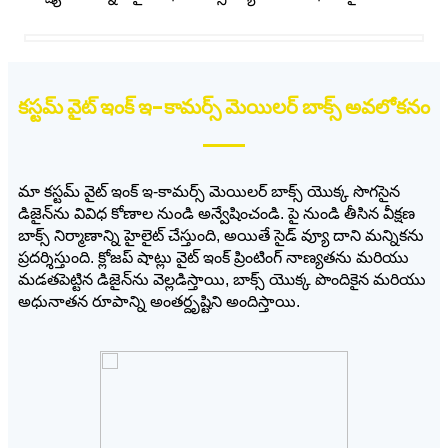
కస్టమ్ వైట్ ఇంక్ ఇ-కామర్స్ మెయిలర్ బాక్స్ అవలోకనం
మా కస్టమ్ వైట్ ఇంక్ ఇ-కామర్స్ మెయిలర్ బాక్స్ యొక్క సొగసైన
డిజైన్‌ను వివిధ కోణాల నుండి అన్వేషించండి. పై నుండి తీసిన వీక్షణ
బాక్స్ నిర్మాణాన్ని హైలైట్ చేస్తుంది, అయితే సైడ్ వ్యూ దాని మన్నికను
ప్రదర్శిస్తుంది. క్లోజప్ షాట్లు వైట్ ఇంక్ ప్రింటింగ్ నాణ్యతను మరియు
మడతపెట్టిన డిజైన్‌ను వెల్లడిస్తాయి, బాక్స్ యొక్క పొందికైన మరియు
అధునాతన రూపాన్ని అంతర్దృష్టిని అందిస్తాయి.