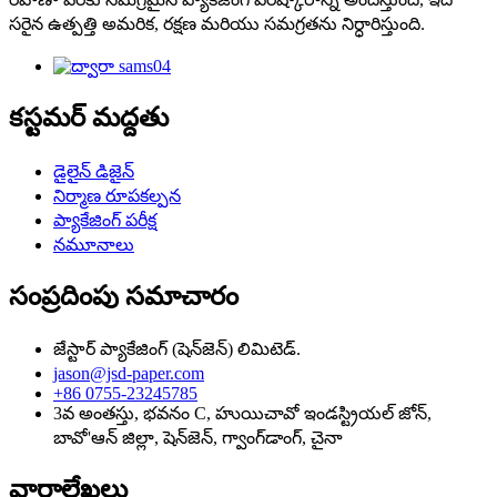
సరైన ఉత్పత్తి అమరిక, రక్షణ మరియు సమగ్రతను నిర్ధారిస్తుంది.
కస్టమర్ మద్దతు
డైలైన్ డిజైన్
నిర్మాణ రూపకల్పన
ప్యాకేజింగ్ పరీక్ష
నమూనాలు
సంప్రదింపు సమాచారం
జేస్టార్ ప్యాకేజింగ్ (షెన్‌జెన్) లిమిటెడ్.
jason@jsd-paper.com
+86 0755-23245785
3వ అంతస్తు, భవనం C, హుయిచావో ఇండస్ట్రియల్ జోన్,
బావో'ఆన్ జిల్లా, షెన్‌జెన్, గ్వాంగ్‌డాంగ్, చైనా
వార్తాలేఖలు