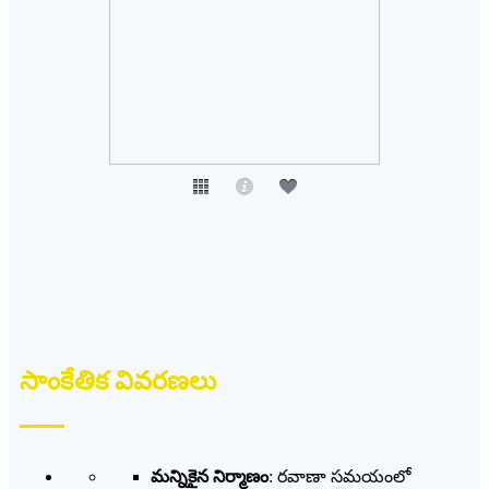
సాంకేతిక వివరణలు
మన్నికైన నిర్మాణం
: రవాణా సమయంలో