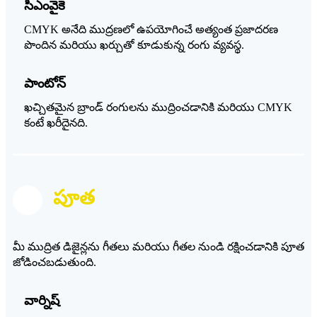
సిఎంవైకె
CMYK అనేది ముద్రణలో ఉపయోగించే అత్యంత ప్రజాదరణ
పొందిన మరియు ఖర్చుతో కూడుకున్న రంగు వ్యవస్థ.
పాంటోన్
ఖచ్చితమైన బ్రాండ్ రంగులను ముద్రించడానికి మరియు CMYK
కంటే ఖరీదైనది.
పూత
మీ ముద్రిత డిజైన్లను గీతలు మరియు గీతల నుండి రక్షించడానికి పూత
జోడించబడుతుంది.
వార్నిష్