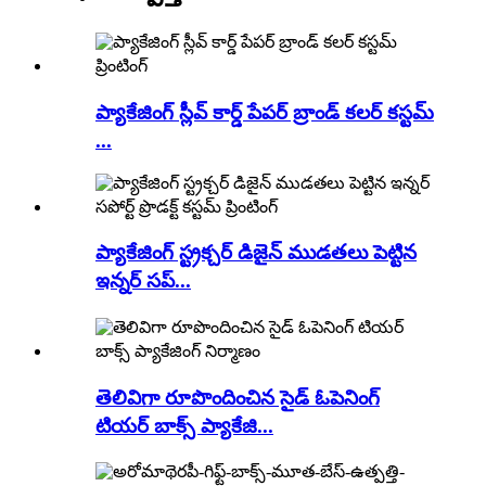
ప్యాకేజింగ్ స్లీవ్ కార్డ్ పేపర్ బ్రాండ్ కలర్ కస్టమ్
...
ప్యాకేజింగ్ స్ట్రక్చర్ డిజైన్ ముడతలు పెట్టిన
ఇన్నర్ సప్...
తెలివిగా రూపొందించిన సైడ్ ఓపెనింగ్
టియర్ బాక్స్ ప్యాకేజి...