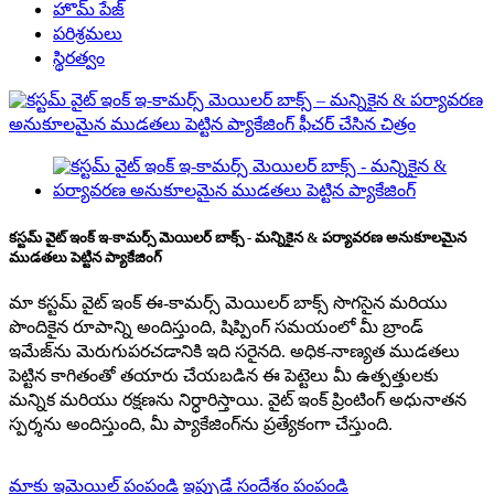
హొమ్ పేజ్
పరిశ్రమలు
స్థిరత్వం
కస్టమ్ వైట్ ఇంక్ ఇ-కామర్స్ మెయిలర్ బాక్స్ - మన్నికైన & పర్యావరణ అనుకూలమైన
ముడతలు పెట్టిన ప్యాకేజింగ్
మా కస్టమ్ వైట్ ఇంక్ ఈ-కామర్స్ మెయిలర్ బాక్స్ సొగసైన మరియు
పొందికైన రూపాన్ని అందిస్తుంది, షిప్పింగ్ సమయంలో మీ బ్రాండ్
ఇమేజ్‌ను మెరుగుపరచడానికి ఇది సరైనది. అధిక-నాణ్యత ముడతలు
పెట్టిన కాగితంతో తయారు చేయబడిన ఈ పెట్టెలు మీ ఉత్పత్తులకు
మన్నిక మరియు రక్షణను నిర్ధారిస్తాయి. వైట్ ఇంక్ ప్రింటింగ్ అధునాతన
స్పర్శను అందిస్తుంది, మీ ప్యాకేజింగ్‌ను ప్రత్యేకంగా చేస్తుంది.
మాకు ఇమెయిల్ పంపండి
ఇప్పుడే సందేశం పంపండి