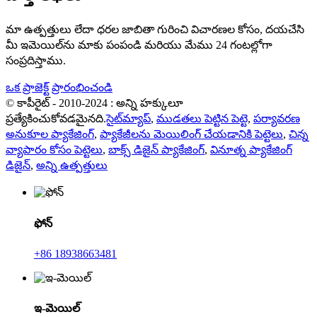
మా ఉత్పత్తులు లేదా ధరల జాబితా గురించి విచారణల కోసం, దయచేసి
మీ ఇమెయిల్‌ను మాకు పంపండి మరియు మేము 24 గంటల్లోగా
సంప్రదిస్తాము.
ఒక ప్రాజెక్ట్ ప్రారంభించండి
© కాపీరైట్ - 2010-2024 : అన్ని హక్కులూ
ప్రత్యేకించుకోవడమైనది.
సైట్‌మ్యాప్
,
ముడతలు పెట్టిన పెట్టె
,
పర్యావరణ
అనుకూల ప్యాకేజింగ్
,
ప్యాకేజీలను మెయిలింగ్ చేయడానికి పెట్టెలు
,
చిన్న
వ్యాపారం కోసం పెట్టెలు
,
బాక్స్ డిజైన్ ప్యాకేజింగ్
,
వినూత్న ప్యాకేజింగ్
డిజైన్
,
అన్ని ఉత్పత్తులు
ఫోన్
+86 18938663481
ఇ-మెయిల్