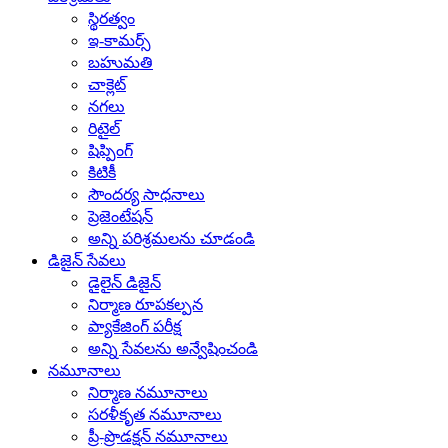
స్థిరత్వం
ఇ-కామర్స్
బహుమతి
చాక్లెట్
నగలు
రిటైల్
షిప్పింగ్
కిటికీ
సౌందర్య సాధనాలు
ప్రెజెంటేషన్
అన్ని పరిశ్రమలను చూడండి
డిజైన్ సేవలు
డైలైన్ డిజైన్
నిర్మాణ రూపకల్పన
ప్యాకేజింగ్ పరీక్ష
అన్ని సేవలను అన్వేషించండి
నమూనాలు
నిర్మాణ నమూనాలు
సరళీకృత నమూనాలు
ప్రీ-ప్రొడక్షన్ నమూనాలు