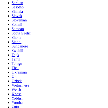
Serbian
Sesotho
Sinhala
Slovak
Slovenian
Somali
Samoan
Scots Gaelic
Shona
Sindhi
Sundanese
Swahili
Tajik
Tamil
Telugu
Thai
Ukrainian
Urdu
Uzbek
Vietnamese
Welsh
Xhosa
Yiddish
Yoruba
Zulu