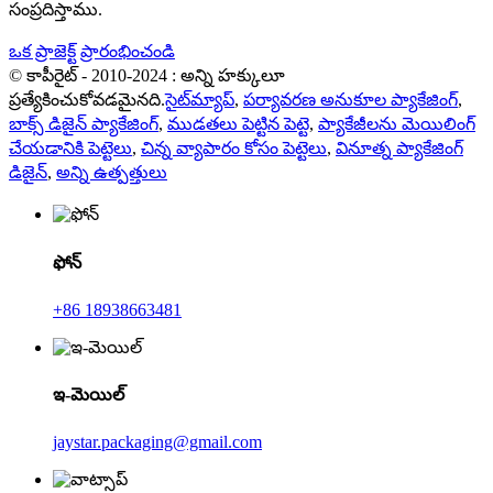
సంప్రదిస్తాము.
ఒక ప్రాజెక్ట్ ప్రారంభించండి
© కాపీరైట్ - 2010-2024 : అన్ని హక్కులూ
ప్రత్యేకించుకోవడమైనది.
సైట్‌మ్యాప్
,
పర్యావరణ అనుకూల ప్యాకేజింగ్
,
బాక్స్ డిజైన్ ప్యాకేజింగ్
,
ముడతలు పెట్టిన పెట్టె
,
ప్యాకేజీలను మెయిలింగ్
చేయడానికి పెట్టెలు
,
చిన్న వ్యాపారం కోసం పెట్టెలు
,
వినూత్న ప్యాకేజింగ్
డిజైన్
,
అన్ని ఉత్పత్తులు
ఫోన్
+86 18938663481
ఇ-మెయిల్
jaystar.packaging@gmail.com