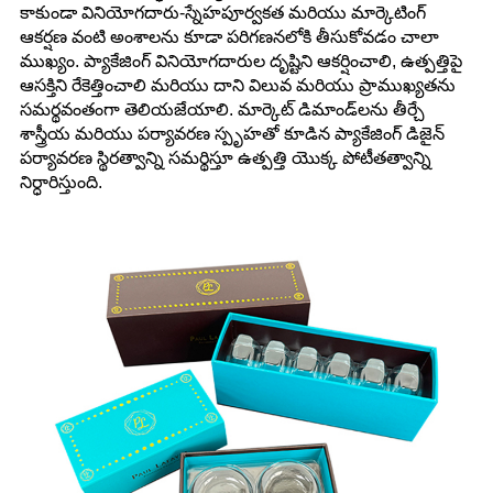
కాకుండా వినియోగదారు-స్నేహపూర్వకత మరియు మార్కెటింగ్
ఆకర్షణ వంటి అంశాలను కూడా పరిగణనలోకి తీసుకోవడం చాలా
ముఖ్యం. ప్యాకేజింగ్ వినియోగదారుల దృష్టిని ఆకర్షించాలి, ఉత్పత్తిపై
ఆసక్తిని రేకెత్తించాలి మరియు దాని విలువ మరియు ప్రాముఖ్యతను
సమర్థవంతంగా తెలియజేయాలి. మార్కెట్ డిమాండ్‌లను తీర్చే
శాస్త్రీయ మరియు పర్యావరణ స్పృహతో కూడిన ప్యాకేజింగ్ డిజైన్
పర్యావరణ స్థిరత్వాన్ని సమర్థిస్తూ ఉత్పత్తి యొక్క పోటీతత్వాన్ని
నిర్ధారిస్తుంది.