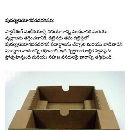
పునర్వినియోగపరచదగినవి:
ప్యాకేజింగ్ మెటీరియల్స్ వినియోగాన్ని పెంచడానికి మరియు
వ్యర్థాలను తగ్గించడానికి, డిజైనర్లు తమ డిజైన్లలో
పునర్వినియోగపరచదగిన పదార్థాలను చేర్చాలి మరియు వాడిపారేసే
పదార్థాల వాడకాన్ని తగ్గించాలి. ఇది వృత్తాకార ఆర్థిక వ్యవస్థను
ప్రోత్సహిస్తుంది మరియు సహజ వనరులపై భారాన్ని తగ్గిస్తుంది.