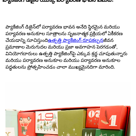
ప్యాకేజింగ్ డిజైన్‌లో పర్యావరణ భావన అనేది స్థిరమైన మరియు
పర్యావరణ అనుకూల సూత్రాలను సృజనాత్మక ప్రక్రియలో ఏకీకరణ
చేయడాన్ని సూచిస్తుంది
ఉత్పత్తి ప్యాకేజింగ్ రూపకల్పన
జీవన
ప్రమాణాల మెరుగుదల మరియు ప్రజా అవగాహన పెరగడంతో,
వినియోగదారులు ఉత్పత్తి ప్యాకేజింగ్‌పై ఎక్కువ శ్రద్ధ చూపుతున్నారు
మరియు పర్యావరణ అనుకూల మరియు పర్యావరణ అనుకూల
పద్ధతులను ప్రోత్సహించడం చాలా ముఖ్యమైనదిగా మారింది.