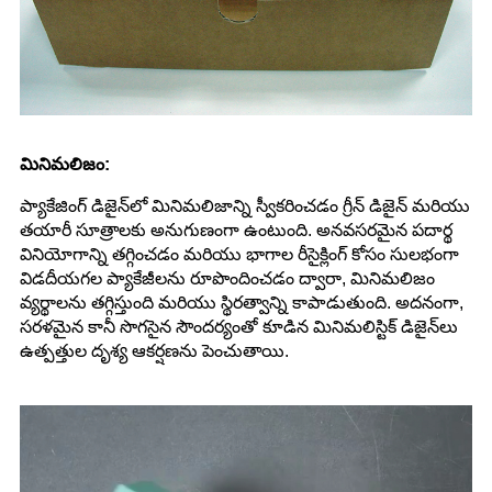
మినిమలిజం:
ప్యాకేజింగ్ డిజైన్‌లో మినిమలిజాన్ని స్వీకరించడం గ్రీన్ డిజైన్ మరియు
తయారీ సూత్రాలకు అనుగుణంగా ఉంటుంది. అనవసరమైన పదార్థ
వినియోగాన్ని తగ్గించడం మరియు భాగాల రీసైక్లింగ్ కోసం సులభంగా
విడదీయగల ప్యాకేజీలను రూపొందించడం ద్వారా, మినిమలిజం
వ్యర్థాలను తగ్గిస్తుంది మరియు స్థిరత్వాన్ని కాపాడుతుంది. అదనంగా,
సరళమైన కానీ సొగసైన సౌందర్యంతో కూడిన మినిమలిస్టిక్ డిజైన్‌లు
ఉత్పత్తుల దృశ్య ఆకర్షణను పెంచుతాయి.