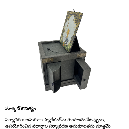
మార్కెట్ ఔచిత్యం:
పర్యావరణ అనుకూల ప్యాకేజింగ్‌ను రూపొందించేటప్పుడు,
ఉపయోగించిన పదార్థాల పర్యావరణ అనుకూలతను మాత్రమే