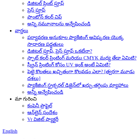
డిజిటల్ ప్రింట్ ప్రూఫ్
ప్రెస్ ప్రూఫ్
పాంటోన్ కలర్ చిప్
అన్ని నమూనాలను అన్వేషించండి
వార్తలు
పర్యావరణ అనుకూల ప్యాకేజింగ్ ఆవిష్కరణ యొక్క
సాధారణ పద్ధతులు
డిజిటల్ ప్రూఫ్, ప్రెస్ ప్రూఫ్ ఒకటేనా?
స్పాట్ కలర్ ప్రింటింగ్ మరియు CMYK మధ్య తేడా ఏమిటి?
స్క్రీన్ ప్రింటింగ్ కోసం UV ఇంక్ అంటే ఏమిటి?
పెట్టె కొలతలు ఖచ్చితంగా కొలవడం ఎలా? [త్వరగా మూడు
దశలు]
ప్యాకేజింగ్ స్ట్రక్చరల్ డిజైన్‌లో ఖర్చు-తగ్గింపు వ్యూహాలు
అన్నీ అన్వేషించండి
మా గురించి
కంపెనీ ప్రొఫైల్
ఆన్‌లైన్ సందేశం
Vr విజిట్ ఫ్యాక్టరీ
English