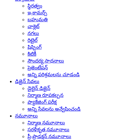
స్థిరత్వం
ఇ-కామర్స్
బహుమతి
చాక్లెట్
నగలు
రిటైల్
షిప్పింగ్
కిటికీ
సౌందర్య సాధనాలు
ప్రెజెంటేషన్
అన్ని పరిశ్రమలను చూడండి
డిజైన్ సేవలు
డైలైన్ డిజైన్
నిర్మాణ రూపకల్పన
ప్యాకేజింగ్ పరీక్ష
అన్ని సేవలను అన్వేషించండి
నమూనాలు
నిర్మాణ నమూనాలు
సరళీకృత నమూనాలు
ప్రీ-ప్రొడక్షన్ నమూనాలు