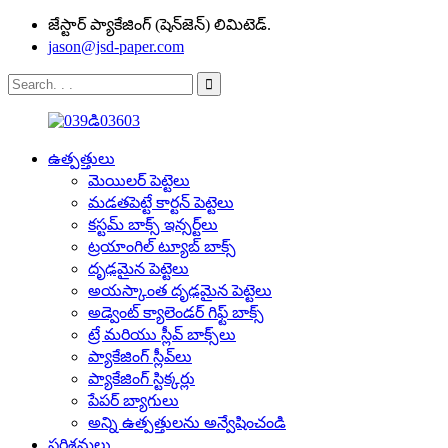
జేస్టార్ ప్యాకేజింగ్ (షెన్‌జెన్) లిమిటెడ్.
jason@jsd-paper.com
ఉత్పత్తులు
మెయిలర్ పెట్టెలు
మడతపెట్టే కార్టన్ పెట్టెలు
కస్టమ్ బాక్స్ ఇన్సర్ట్‌లు
ట్రయాంగిల్ ట్యూబ్ బాక్స్
దృఢమైన పెట్టెలు
అయస్కాంత దృఢమైన పెట్టెలు
అడ్వెంట్ క్యాలెండర్ గిఫ్ట్ బాక్స్
ట్రే మరియు స్లీవ్ బాక్స్‌లు
ప్యాకేజింగ్ స్లీవ్‌లు
ప్యాకేజింగ్ స్టిక్కర్లు
పేపర్ బ్యాగులు
అన్ని ఉత్పత్తులను అన్వేషించండి
పరిశ్రమలు