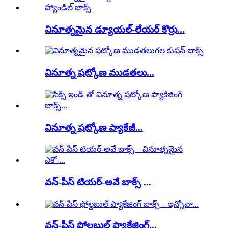
వినూత్నమైన డ్యూయల్-లేయర్ కొర్రు...
వినూత్న షట్కోణ ముడతలు...
వినూత్న షట్కోణ ప్యాకేజీ...
వన్-పీస్ టియర్-అవే బాక్స్ ...
వన్-పీస్ ఫోల్డబుల్ ప్యాకేజింగ్...