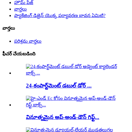
హొమ్ పేజ్
వార్తలు
ప్యాకేజింగ్ డిజైన్ యొక్క పర్యావరణ భావన ఏమిటి?
వార్తలు
పరిశ్రమ వార్తలు
ఫీచర్ చేయబడింది
24-కంపార్ట్‌మెంట్ డబుల్ డోర్ ...
వినూత్నమైన అప్-అండ్-డౌన్ గిఫ్ట్...