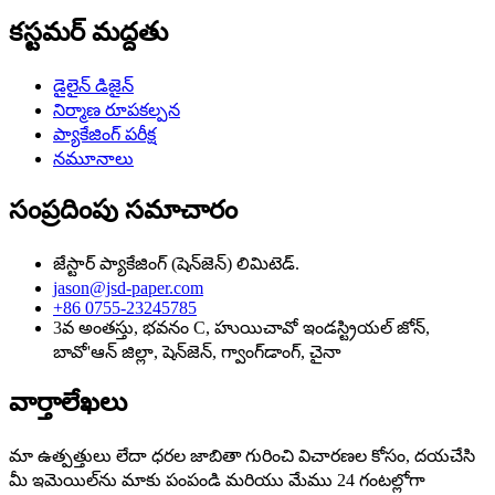
కస్టమర్ మద్దతు
డైలైన్ డిజైన్
నిర్మాణ రూపకల్పన
ప్యాకేజింగ్ పరీక్ష
నమూనాలు
సంప్రదింపు సమాచారం
జేస్టార్ ప్యాకేజింగ్ (షెన్‌జెన్) లిమిటెడ్.
jason@jsd-paper.com
+86 0755-23245785
3వ అంతస్తు, భవనం C, హుయిచావో ఇండస్ట్రియల్ జోన్,
బావో'ఆన్ జిల్లా, షెన్‌జెన్, గ్వాంగ్‌డాంగ్, చైనా
వార్తాలేఖలు
మా ఉత్పత్తులు లేదా ధరల జాబితా గురించి విచారణల కోసం, దయచేసి
మీ ఇమెయిల్‌ను మాకు పంపండి మరియు మేము 24 గంటల్లోగా