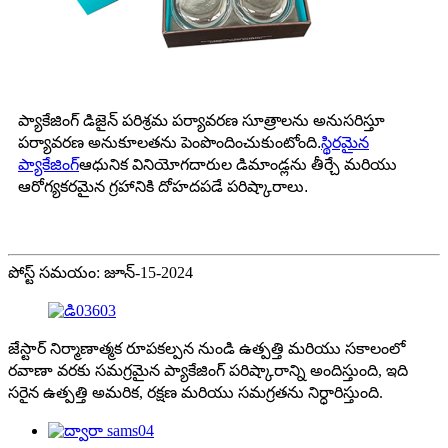
ప్యాకేజింగ్ డిజైన్ పరిశ్రమ పర్యావరణ సూత్రాలను అనుసరిస్తూ
పర్యావరణ అనుకూలతను పెంపొందించుకుంటోంది.
స్థిరమైన
ప్యాకేజింగ్
ఆధునిక వినియోగదారుల డిమాండ్లను తీర్చే మరియు
ఆరోగ్యకరమైన గ్రహానికి దోహదపడే పరిష్కారాలు.
పోస్ట్ సమయం: జూన్-15-2024
జేస్టార్ నిర్మాణాత్మక రూపకల్పన నుండి ఉత్పత్తి మరియు సకాలంలో
రవాణా వరకు సమగ్రమైన ప్యాకేజింగ్ పరిష్కారాన్ని అందిస్తుంది, ఇది
సరైన ఉత్పత్తి అమరిక, రక్షణ మరియు సమగ్రతను నిర్ధారిస్తుంది.