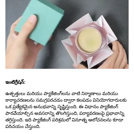
ఇంటిగ్రేషన్:
ఉత్పత్తులు మరియు ప్యాకేజింగ్‌లను వాటి నిర్మాణాలు మరియు
కార్యాచరణలను సమగ్రపరచడం ద్వారా కలపడం వినియోగదారులకు
ఒక ప్రత్యేకమైన అనుభవాన్ని సృష్టిస్తుంది. ఈ విధానం ప్యాకేజింగ్
పారవేయాల్సిన అవసరాన్ని తొలగిస్తుంది, పర్యావరణంపై ప్రభావాన్ని
తగ్గిస్తుంది. ఇది ప్యాకేజింగ్ పరిశ్రమలో వినూత్న ఆలోచనలను కూడా
పరిచయం చేస్తుంది.