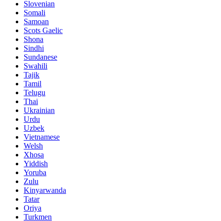
Slovenian
Somali
Samoan
Scots Gaelic
Shona
Sindhi
Sundanese
Swahili
Tajik
Tamil
Telugu
Thai
Ukrainian
Urdu
Uzbek
Vietnamese
Welsh
Xhosa
Yiddish
Yoruba
Zulu
Kinyarwanda
Tatar
Oriya
Turkmen