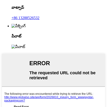
వాట్సాప్
+86 13288526532
వీచాట్