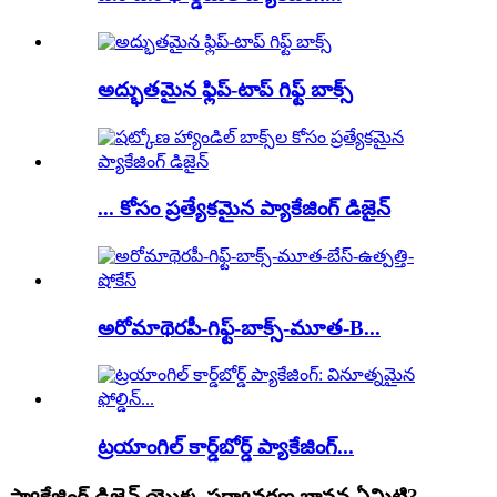
అద్భుతమైన ఫ్లిప్-టాప్ గిఫ్ట్ బాక్స్
... కోసం ప్రత్యేకమైన ప్యాకేజింగ్ డిజైన్
అరోమాథెరపీ-గిఫ్ట్-బాక్స్-మూత-B...
ట్రయాంగిల్ కార్డ్‌బోర్డ్ ప్యాకేజింగ్...
ప్యాకేజింగ్ డిజైన్ యొక్క పర్యావరణ భావన ఏమిటి?