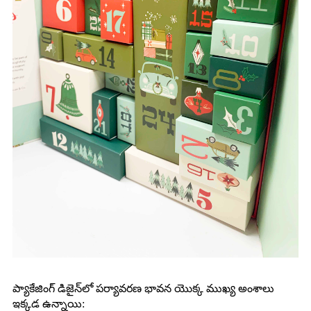
ప్యాకేజింగ్ డిజైన్‌లో పర్యావరణ భావన యొక్క ముఖ్య అంశాలు
ఇక్కడ ఉన్నాయి: