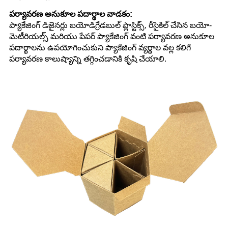
పర్యావరణ అనుకూల పదార్థాల వాడకం:
ప్యాకేజింగ్ డిజైనర్లు బయోడిగ్రేడబుల్ ప్లాస్టిక్స్, రీసైకిల్ చేసిన బయో-
మెటీరియల్స్ మరియు పేపర్ ప్యాకేజింగ్ వంటి పర్యావరణ అనుకూల
పదార్థాలను ఉపయోగించుకుని ప్యాకేజింగ్ వ్యర్థాల వల్ల కలిగే
పర్యావరణ కాలుష్యాన్ని తగ్గించడానికి కృషి చేయాలి.